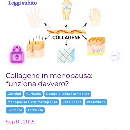
Collagene in menopausa:
funziona davvero?
Consigli
Curiosità
L'angolo Della Farmacista
Menopausa E Perimenopausa
Pelle Secca
Protezione
Skincare
Terza Età
Sep 01, 2025