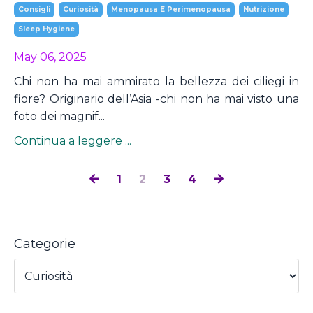
Consigli
Curiosità
Menopausa E Perimenopausa
Nutrizione
Sleep Hygiene
May 06, 2025
Chi non ha mai ammirato la bellezza dei ciliegi in
fiore? Originario dell’Asia -
chi non ha mai visto una
foto dei magnif
...
Continua a leggere ...
1
2
3
4
Categorie