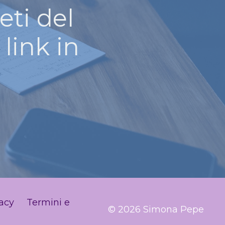
eti del
 link in
acy
Termini e
© 2026 Simona Pepe