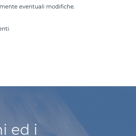
camente eventuali modifiche.
enti.
i ed i