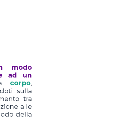
 in modo
ie ad un
ia
corpo
,
doti sulla
amento tra
zione alle
riodo della