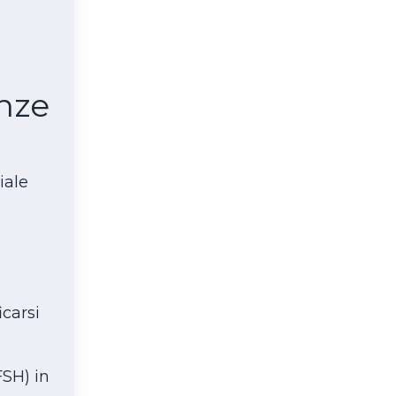
enze
iale
icarsi
FSH) in