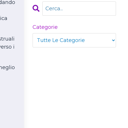
 dando
ica
Categorie
truali
erso i
meglio