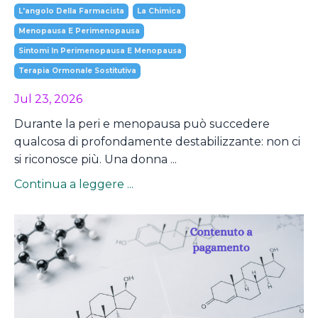
L'angolo Della Farmacista
La Chimica
Menopausa E Perimenopausa
Sintomi In Perimenopausa E Menopausa
Terapia Ormonale Sostitutiva
Jul 23, 2026
Durante la peri e menopausa può succedere
qualcosa di profondamente destabilizzante: non ci
si riconosce più. Una donna ...
Continua a leggere ...