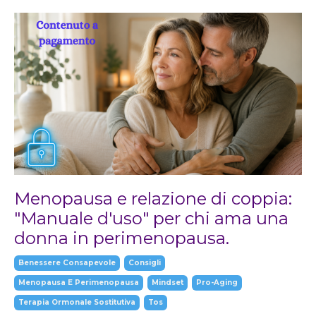
Menopausa e relazione di coppia:
"Manuale d'uso" per chi ama una
donna in perimenopausa.
Benessere Consapevole
Consigli
Menopausa E Perimenopausa
Mindset
Pro-Aging
Terapia Ormonale Sostitutiva
Tos