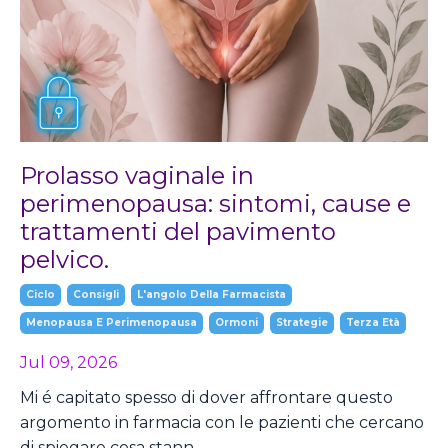
Prolasso vaginale in
perimenopausa: sintomi, cause e
trattamenti del pavimento
pelvico.
Ciclo
Consigli
L'angolo Della Farmacista
Menopausa E Perimenopausa
Ormoni
Strategie
Terza Età
Jul 09, 2026
Mi é capitato spesso di dover affrontare questo
argomento in farmacia con le pazienti che cercano
di spiegare cosa stann...