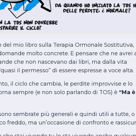
 del mio libro sulla Terapia Ormonale Sostitutiva,
di domande molto concrete. E pensare che ne avrei 
nde che non nascevano dai libri, ma dalla vita
“quasi il permesso” di essere espresse a voce alta.
, il ciclo che cambia, le perdite improvvise e lo
orna sempre (e non solo parlando di TOS) è
“Ma è
ono sembrate più generali e quindi utili a tutte, o
co freddo, ma un’occasione di confronto e rassicur
o che stai vivendo tu lo sta vivendo anche qualcun’