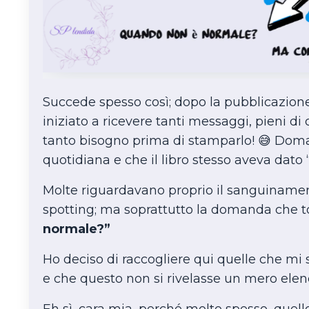
Succede spesso così; dopo la pubblicazione
iniziato a ricevere tanti messaggi, pieni 
tanto bisogno prima di stamparlo! 😅 Doma
quotidiana e che il libro stesso aveva dato 
Molte riguardavano proprio il sanguinamento
spotting; ma soprattutto la domanda che t
normale?”
Ho deciso di raccogliere qui quelle che mi s
e che questo non si rivelasse un mero elen
Eh sì, cara mia, perché molto spesso, quell