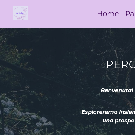
Home
Pa
PERC
Benvenuta! S
Esploreremo insieme
una prospet