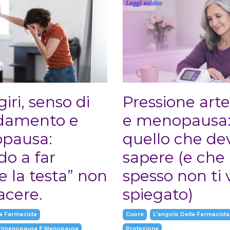
iri, senso di
Pressione arte
damento e
e menopausa
pausa:
quello che de
o a far
sapere (e che
e la testa” non
spesso non ti 
iacere.
spiegato)
a Farmacista
Cuore
L'angolo Della Farmacista
erimenopausa E Menopausa
Protezione