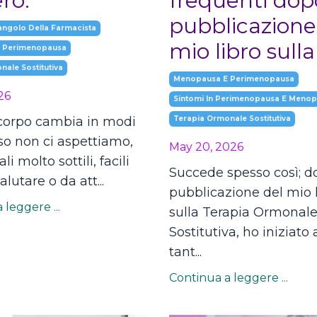
ro.
frequenti dop
pubblicazione
angolo Della Farmacista
mio libro sull
 Perimenopausa
ale Sostitutiva
Menopausa E Perimenopausa
26
Sintomi In Perimenopausa E Meno
 corpo cambia in modi
Terapia Ormonale Sostitutiva
so non ci aspettiamo,
May 20, 2026
i molto sottili, facili
Succede spesso così; d
lutare o da att...
pubblicazione del mio 
 leggere ...
sulla Terapia Ormonal
Sostitutiva, ho iniziato 
tant...
Continua a leggere ...