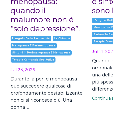
menopausa:
e sint
quando il
sono 
malumore non è
L'angolo Dell
“solo depressione”.
Menopausa E
Sintomi In P
L'angolo Della Farmacista
La Chimica
Terapia Ormon
Menopausa E Perimenopausa
Jul 21, 20
Sintomi In Perimenopausa E Menopausa
Terapia Ormonale Sostitutiva
Quando si
ormonale
Jul 23, 2026
una dell
Durante la peri e menopausa
più spess
può succedere qualcosa di
differenza 
profondamente destabilizzante:
Continua a
non ci si riconosce più. Una
donna ...