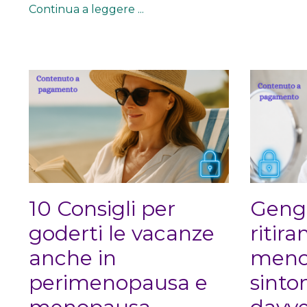
Continua a leggere ...
10 Consigli per
Gengi
goderti le vacanze
ritira
anche in
meno
perimenopausa e
sinto