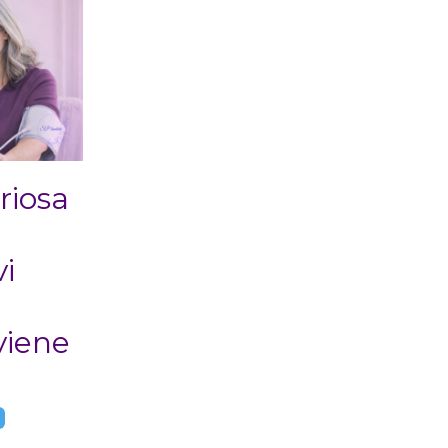
riosa
:
vi
viene