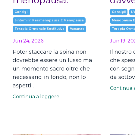
menopausa.
davve
Consigli
Consigli
L'
Sintomi In Perimenopausa E Menopausa
Menopausa E
Terapia Ormonale Sostitutiva
Vacanze
Terapia Ormon
Jun 24, 2026
Jun 19, 20
Poter staccare la spina non
Il nostro
dovrebbe essere un lusso ma
che spes
un momento sacro oltre che
con segnal
necessario; in fondo, non lo
da sottova
aspetti ...
Continua a
Continua a leggere ...