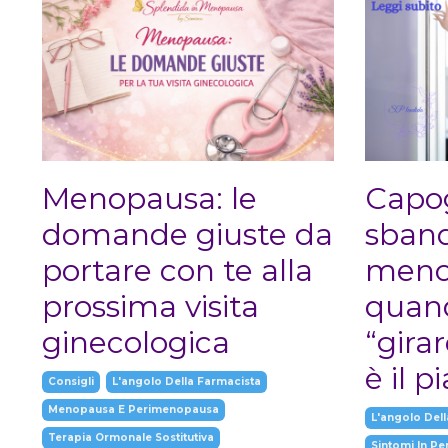
Menopausa: le
Capog
domande giuste da
sban
portare con te alla
meno
prossima visita
quand
ginecologica
“girar
è il p
Consigli
L'angolo Della Farmacista
Menopausa E Perimenopausa
L'angolo Dell
Terapia Ormonale Sostitutiva
Sintomi In P