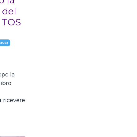
o la
 del
a TOS
pausa
opo la
libro
e
a ricevere