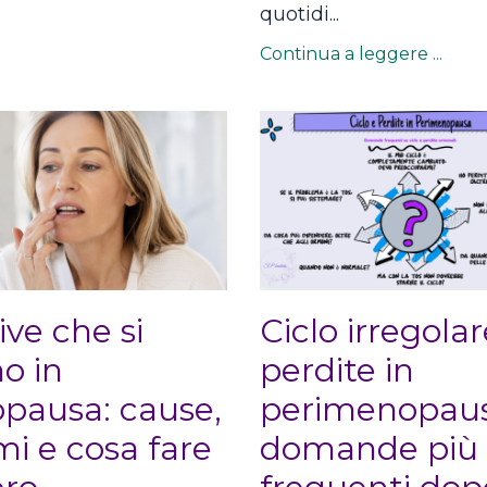
quotidi...
Continua a leggere ...
ve che si
Ciclo irregolar
no in
perdite in
pausa: cause,
perimenopaus
mi e cosa fare
domande più