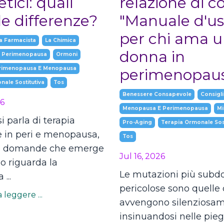
etici: quali
relazione di c
le differenze?
"Manuale d'us
per chi ama 
a Farmacista
La Chimica
donna in
 Perimenopausa
Ormoni
erimenopausa E Menopausa
perimenopaus
ale Sostitutiva
Tos
Benessere Consapevole
Consigli
26
Menopausa E Perimenopausa
Mi
 parla di terapia
Pro-Aging
Terapia Ormonale Sost
 in peri e menopausa,
Tos
e domande che emerge
Jul 16, 2026
o riguarda la
Le mutazioni più subdo
...
pericolose sono quelle
 leggere ...
avvengono silenziosam
insinuandosi nelle pieg