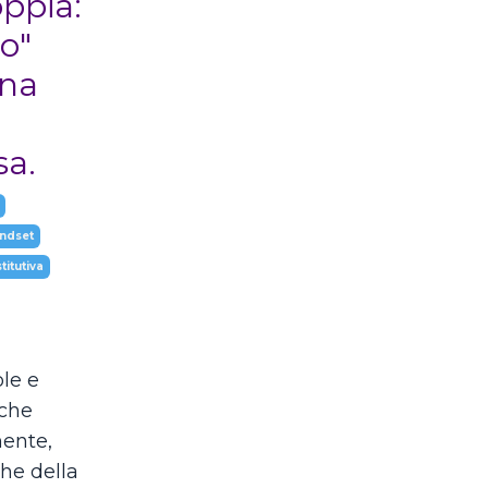
oppia:
o"
una
a.
ndset
itutiva
le e
 che
ente,
he della