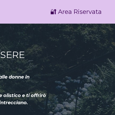
🔐 Area Riservata
SSERE
alle donne in
.
listico e ti offrirò
intrecciano.