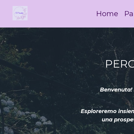
Home
Pa
PERC
Benvenuta! S
Esploreremo insieme
una prospet