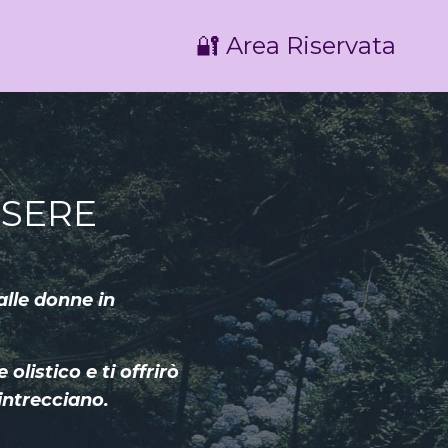
🔐 Area Riservata
SSERE
alle donne in
.
listico e ti offrirò
intrecciano.