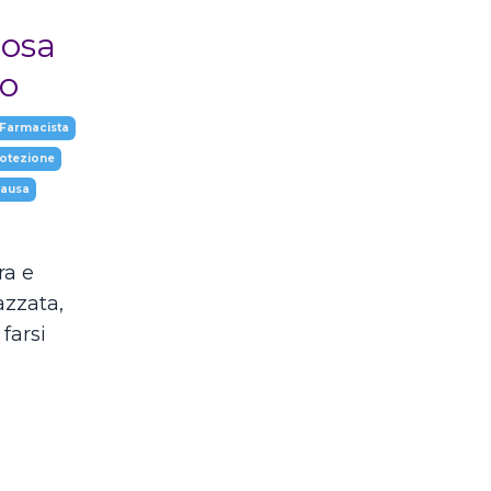
osa
ro
 Farmacista
otezione
pausa
ra e
azzata,
 farsi