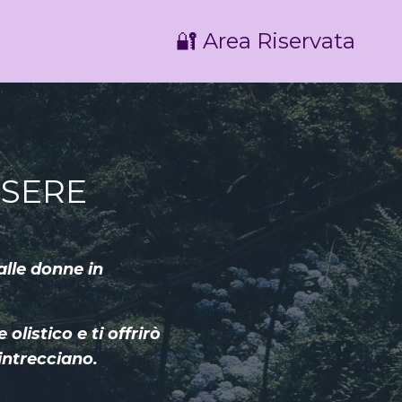
🔐 Area Riservata
SSERE
alle donne in
.
listico e ti offrirò
intrecciano.