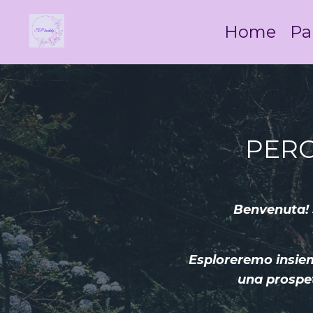
Home
Pa
PERC
Benvenuta! S
Esploreremo insieme
una prospet