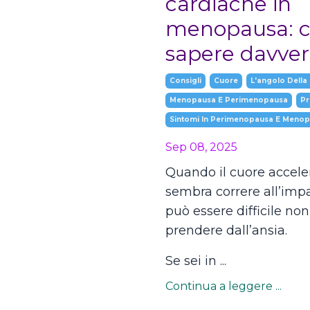
cardiache in
menopausa: c
sapere davve
Consigli
Cuore
L'angolo Della
Menopausa E Perimenopausa
Pr
Sintomi In Perimenopausa E Meno
Sep 08, 2025
Quando il cuore accele
sembra correre all’imp
può essere difficile non
prendere dall’ansia.
Se sei in ...
Continua a leggere ...