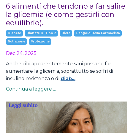
6 alimenti che tendono a far salire
la glicemia (e come gestirli con
equilibrio).
Diabete
Diabete Di Tipo 2
Diete
L'angolo Della Farmacista
Nutrizione
Protezione
Dec 24, 2025
Anche cibi apparentemente sani possono far
aumentare la glicemia, soprattutto se soffri di
insulino-resistenza o di
diab
...
Continua a leggere ...