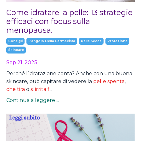
Come idratare la pelle: 13 strategie
efficaci con focus sulla
menopausa.
Consigli
L'angolo Della Farmacista
Pelle Secca
Protezione
Skincare
Sep 21, 2025
Perché l’idratazione conta? Anche con una buona
skincare, può capitare di vedere la
pelle spenta
,
che tira
o
si irrita f
...
Continua a leggere ...