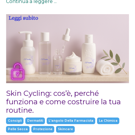
Continua a leggere ...
Skin Cycling: cos’è, perché
funziona e come costruire la tua
routine.
Consigli
Dermatiti
L'angolo Della Farmacista
La Chimica
Pelle Secca
Protezione
Skincare