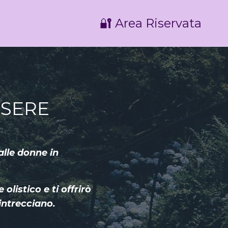
🔐 Area Riservata
SSERE
alle donne in
.
listico e ti offrirò
intrecciano.