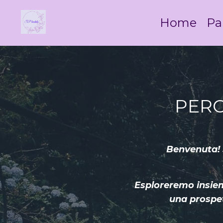
Home
Pa
PERC
Benvenuta! S
Esploreremo insieme
una prospet