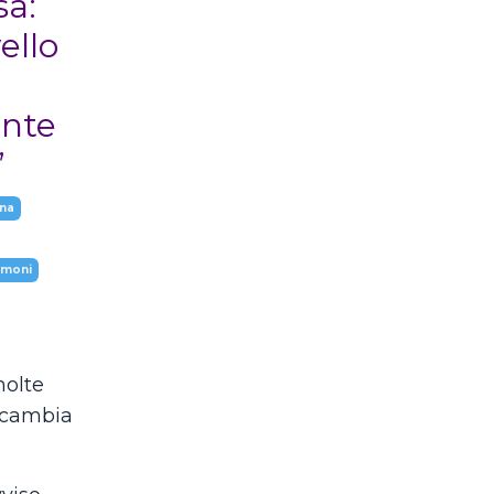
a:
ello
nte
”
na
rmoni
molte
 cambia