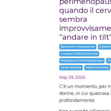
perimenopaus
quando il cerv
sembra
improvvisame
“andare in tilt
Benessere Consapevole
Dopami
L'angolo Della Farmacista
Menopausa E Perimenopausa
O
Salute Mentale
Salute Profonda
May 29, 2026
C’è un momento, per 
donne, in cui qualcosa
profondamente.