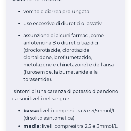
vomito o diarrea prolungata
uso eccessivo di diuretici o lassativi
assunzione di alcuni farmaci, come
anfotericina B o diuretici tiazidici
(
droclorotiazide, clorotiazide,
clortalidone, idroflumetazide,
metolazone e chinetazone)
e dell’ansa
(furosemide, la bumetanide e la
torasemide).
i sintomi di una carenza di potassio dipendono
dai suoi livelli nel sangue:
bassa:
livelli compresi tra 3 e 3,5mmol/L.
(di solito asintomatica)
media:
livelli compresi tra 2,5 e 3mmol/L.