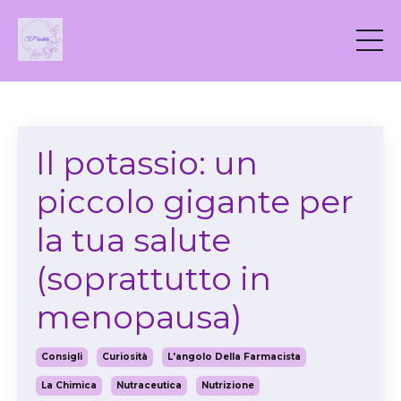
Il potassio: un
piccolo gigante per
la tua salute
(soprattutto in
menopausa)
Consigli
Curiosità
L'angolo Della Farmacista
La Chimica
Nutraceutica
Nutrizione