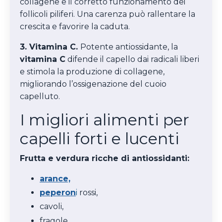
collagene e il corretto funzionamento dei
follicoli piliferi. Una carenza può rallentare la
crescita e favorire la caduta.
3. Vitamina C.
Potente antiossidante, la
vitamina C
difende il capello dai radicali liberi
e stimola la produzione di collagene,
migliorando l’ossigenazione del cuoio
capelluto.
I migliori alimenti per
capelli forti e lucenti
Frutta e verdura ricche di antiossidanti:
arance,
peperon
i
rossi,
cavoli,
fragole,