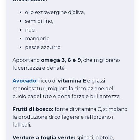
olio extravergine d’oliva,
semi di lino,
noci,
mandorle
pesce azzurro
Apportano
omega 3, 6 e 9
, che migliorano
lucentezza e densità.
Avocado
:
ricco di
vitamina E
e grassi
monoinsaturi, migliora la circolazione del
cuoio capelluto e dona forza e brillantezza.
Frutti di bosco:
fonte di vitamina C, stimolano
la produzione di collagene e rafforzano i
follicoli.
Verdure a foglia verde:
spinaci, bietole,