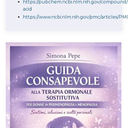
https://pubchem.ncbi.nlm.nih.gov/compound/
acid
https://www.ncbi.nlm.nih.gov/pmc/articles/P