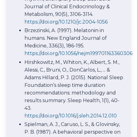
Journal of Clinical Endocrinology &
Metabolism, 90(5), 3106-3114.
https://doi.org/10.1210/jc.2004-1056
Brzezinski, A. (1997). Melatonin in
humans. New England Journal of
Medicine, 336(3), 186-195.
https://doi.org/10.1056/nejm199701163360306
Hirshkowitz, M., Whiton, K., Albert, S. M.,
Alessi, C., Bruni, O., DonCarlos, L., ... &
Adams Hillard, P. J. (2015). National Sleep
Foundation’s sleep time duration
recommendations: methodology and
results summary. Sleep Health, 1(1), 40-
43.
https://doi.org/10.1016/j.sleh.2014.12.010
Spielman, A. J., Caruso, L. S., & Glovinsky,
P. B. (1987). A behavioral perspective on