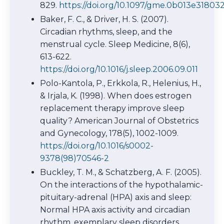
829.
https://doi.org/10.1097/gme.0b013e31803
Baker, F. C., & Driver, H. S. (2007).
Circadian rhythms, sleep, and the
menstrual cycle. Sleep Medicine, 8(6),
613-622.
https://doi.org/10.1016/j.sleep.2006.09.011
Polo-Kantola, P., Erkkola, R., Helenius, H.,
& Irjala, K. (1998). When does estrogen
replacement therapy improve sleep
quality? American Journal of Obstetrics
and Gynecology, 178(5), 1002-1009.
https://doi.org/10.1016/s0002-
9378(98)70546-2
Buckley, T. M., & Schatzberg, A. F. (2005).
On the interactions of the hypothalamic-
pituitary-adrenal (HPA) axis and sleep:
Normal HPA axis activity and circadian
rhythm, exemplary sleep disorders.